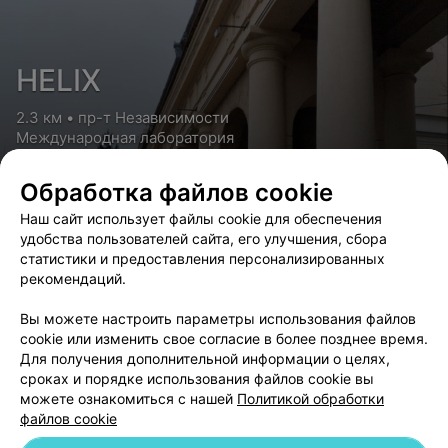
HELIX
2.3 км • пр-т Независимости
Международная лаборатория
Скидка 30% на аллергопанель для детей и взрослых
Обработка файлов cookie
Наш сайт использует файлы cookie для обеспечения
удобства пользователей сайта, его улучшения, сбора
статистики и предоставления персонализированных
рекомендаций.
HELIX
Вы можете настроить параметры использования файлов
cookie или изменить свое согласие в более позднее время.
2.7 км • ул. Веры Хоружей
Для получения дополнительной информации о целях,
Международная лаборатория
сроках и порядке использования файлов cookie вы
можете ознакомиться с нашей
Политикой обработки
Скидка 30% на аллергопанель для детей и взрослых
файлов cookie